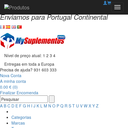
Bem-vindo à MySuplementosPro!
Toggl
navig
Enviamos para Portugal Continental
Nível de preço atual:
1
2
3
4
Entregas em toda a Europa
Precisa de ajuda?
931 603 333
Nova Conta
A minha conta
0.00 € (0)
Finalizar Encomenda
A
B
C
D
E
F
G
H
I
J
K
L
M
N
O
P
Q
R
S
T
U
V
W
X
Y
Z
Categorias
Marcas