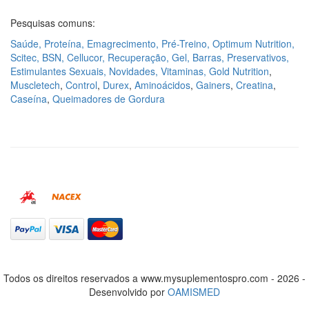
Pesquisas comuns:
Saúde
,
Proteína
,
Emagrecimento
,
Pré-Treino
,
Optimum Nutrition
,
Scitec
,
BSN
,
Cellucor
,
Recuperação
,
Gel
,
Barras
,
Preservativos
,
Estimulantes Sexuais
,
Novidades
,
Vitaminas, Gold Nutrition
,
Muscletech
,
Control
,
Durex
,
Aminoácidos
,
Gainers
,
Creatina
,
Caseína
,
Queimadores de Gordura
Todos os direitos reservados a www.mysuplementospro.com - 2026 -
Desenvolvido por
OAMISMED