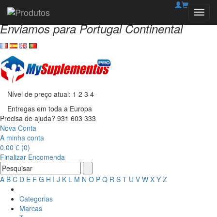
Bem-vindo à MySuplementosPro!
Toggl
navig
Enviamos para Portugal Continental
Nível de preço atual:
1
2
3
4
Entregas em toda a Europa
Precisa de ajuda?
931 603 333
Nova Conta
A minha conta
0.00 € (0)
Finalizar Encomenda
A
B
C
D
E
F
G
H
I
J
K
L
M
N
O
P
Q
R
S
T
U
V
W
X
Y
Z
Categorias
Marcas